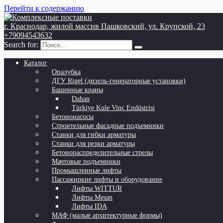
Перейти к содержанию
г. Краснодар, жилой массив Пашковский, ул. Крупской, 23
+79094543632
Search for:
Каталог
Опалубка
ДГУ Rigel (дизель-генераторные установки)
Башенные краны
Dahan
Türkiye Kule Vinç Endüstrisi
Бетононасосы
Строительные фасадные подъемники
Станки для гибки арматуры
Станки для резки арматуры
Бетонораспределительные стрелы
Мачтовые подъемники
Промышленные лифты
Пассажиркие лифты и оборудование
Лифты WITTUR
Лифты Mesan
Лифты IDA
МАФ (малые архитектурные формы)